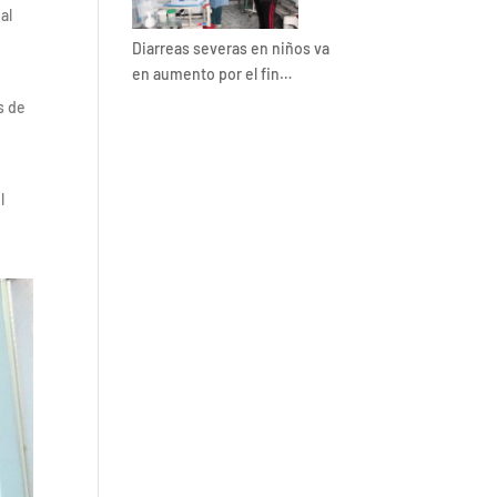
al
Diarreas severas en niños va
en aumento por el fin…
s de
l