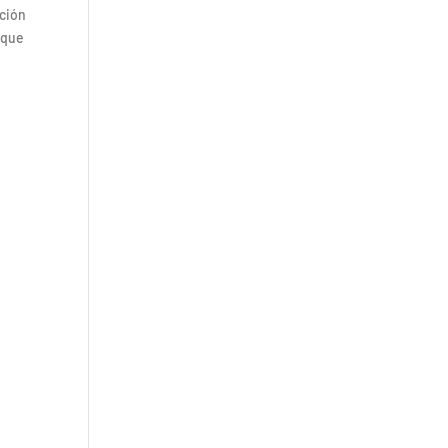
ación
 que