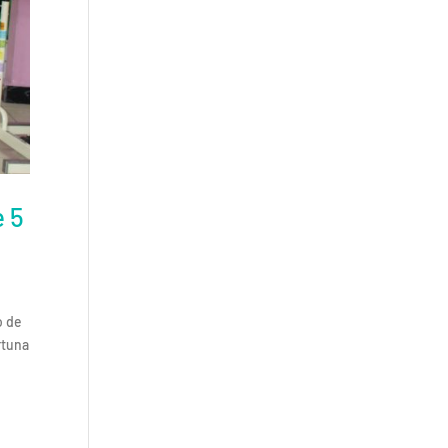
e 5
o de
rtuna